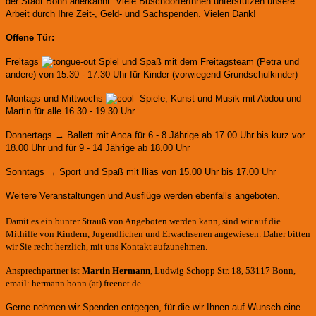
der Stadt Bonn anerkannt.
Viele BuschdorferInnen unterstützen unsere
Arbeit durch Ihre Zeit-, Geld- und Sachspenden. Vielen Dank!
Offene Tür:
Freitags
Spiel und Spaß mit dem Freitagsteam (Petra und
andere)
von 15.30 - 17.30 Uhr für Kinder (vorwiegend Grundschulkinder)
Montags und Mittwochs
Spiele, Kunst und Musik mit Abdou und
Martin für alle 16.30 - 19.30 Uhr
Donnertags → Ballett mit Anca für
6 - 8 Jährige ab 17.00 Uhr bis kurz vor
18.00 Uhr und für
9 - 14 Jährige ab 18.00 Uhr
Sonntags → Sport und Spaß mit Ilias von 15.00 Uhr bis 17.00 Uhr
Weitere Veranstaltungen und Ausflüge werden ebenfalls angeboten.
Damit es ein bunter Strauß von Angeboten werden kann, sind wir auf die
Mithilfe von Kindern, Jugendlichen und Erwachsenen angewiesen. Daher bitten
wir Sie recht herzlich, mit uns Kontakt aufzunehmen.
Ansprechpartner ist
Martin Hermann
, Ludwig Schopp Str. 18, 53117 Bonn,
email: hermann.bonn (at) freenet.de
Gerne nehmen wir Spenden entgegen, für die wir Ihnen auf Wunsch eine