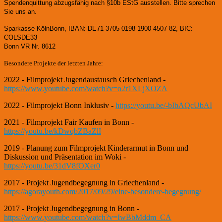
Spendenquittung abzugsfähig nach §10b EStG ausstellen. Bitte sprechen
Sie uns an.
Sparkasse KölnBonn, IBAN: DE71 3705 0198 1900 4507 82, BIC:
COLSDE33
Bonn VR Nr. 8612
Besondere Projekte der letzten Jahre:
2022 - Filmprojekt Jugendaustausch Griechenland -
https://www.youtube.com/watch?v=o2r1XLjXOZA
2022 - Filmprojekt Bonn Inklusiv -
https://youtu.be/-bIbAQcUbAI
2021 - Filmprojekt Fair Kaufen in Bonn -
https://youtu.be/kDwqbZBaZlI
2019 - Planung zum Filmprojekt Kinderarmut in Bonn und
Diskussion und Präsentation im Woki -
https://youtu.be/31dV8fOXer0
2017 - Projekt Jugendbegegnung in Griechenland -
https://agorayouth.com/2017/09/29/eine-besondere-begegnung/
2017 - Projekt Jugendbegegnung in Bonn -
https://www.youtube.com/watch?v=IwBbMddm_CA