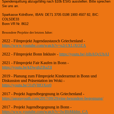
Spendenquittung abzugsfähig nach §10b EStG ausstellen. Bitte sprechen
Sie uns an.
Sparkasse KölnBonn, IBAN: DE71 3705 0198 1900 4507 82, BIC:
COLSDE33
Bonn VR Nr. 8612
Besondere Projekte der letzten Jahre:
2022 - Filmprojekt Jugendaustausch Griechenland -
https://www.youtube.com/watch?v=o2r1XLjXOZA
2022 - Filmprojekt Bonn Inklusiv -
https://youtu.be/-bIbAQcUbAI
2021 - Filmprojekt Fair Kaufen in Bonn -
https://youtu.be/kDwqbZBaZlI
2019 - Planung zum Filmprojekt Kinderarmut in Bonn und
Diskussion und Präsentation im Woki -
https://youtu.be/31dV8fOXer0
2017 - Projekt Jugendbegegnung in Griechenland -
https://agorayouth.com/2017/09/29/eine-besondere-begegnung/
2017 - Projekt Jugendbegegnung in Bonn -
https://www.youtube.com/watch?v=IwBbMddm_CA