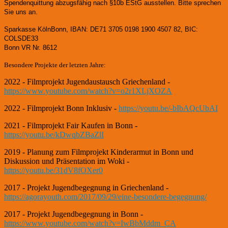
Spendenquittung abzugsfähig nach §10b EStG ausstellen. Bitte sprechen
Sie uns an.
Sparkasse KölnBonn, IBAN: DE71 3705 0198 1900 4507 82, BIC:
COLSDE33
Bonn VR Nr. 8612
Besondere Projekte der letzten Jahre:
2022 - Filmprojekt Jugendaustausch Griechenland -
https://www.youtube.com/watch?v=o2r1XLjXOZA
2022 - Filmprojekt Bonn Inklusiv -
https://youtu.be/-bIbAQcUbAI
2021 - Filmprojekt Fair Kaufen in Bonn -
https://youtu.be/kDwqbZBaZlI
2019 - Planung zum Filmprojekt Kinderarmut in Bonn und
Diskussion und Präsentation im Woki -
https://youtu.be/31dV8fOXer0
2017 - Projekt Jugendbegegnung in Griechenland -
https://agorayouth.com/2017/09/29/eine-besondere-begegnung/
2017 - Projekt Jugendbegegnung in Bonn -
https://www.youtube.com/watch?v=IwBbMddm_CA