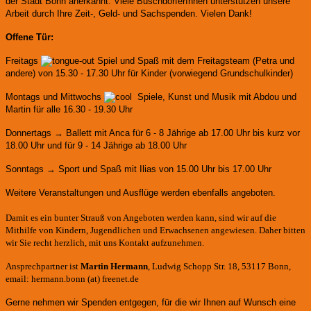
der Stadt Bonn anerkannt.
Viele BuschdorferInnen unterstützen unsere
Arbeit durch Ihre Zeit-, Geld- und Sachspenden. Vielen Dank!
Offene Tür:
Freitags
Spiel und Spaß mit dem Freitagsteam (Petra und
andere)
von 15.30 - 17.30 Uhr für Kinder (vorwiegend Grundschulkinder)
Montags und Mittwochs
Spiele, Kunst und Musik mit Abdou und
Martin für alle 16.30 - 19.30 Uhr
Donnertags → Ballett mit Anca für
6 - 8 Jährige ab 17.00 Uhr bis kurz vor
18.00 Uhr und für
9 - 14 Jährige ab 18.00 Uhr
Sonntags → Sport und Spaß mit Ilias von 15.00 Uhr bis 17.00 Uhr
Weitere Veranstaltungen und Ausflüge werden ebenfalls angeboten.
Damit es ein bunter Strauß von Angeboten werden kann, sind wir auf die
Mithilfe von Kindern, Jugendlichen und Erwachsenen angewiesen. Daher bitten
wir Sie recht herzlich, mit uns Kontakt aufzunehmen.
Ansprechpartner ist
Martin Hermann
, Ludwig Schopp Str. 18, 53117 Bonn,
email: hermann.bonn (at) freenet.de
Gerne nehmen wir Spenden entgegen, für die wir Ihnen auf Wunsch eine