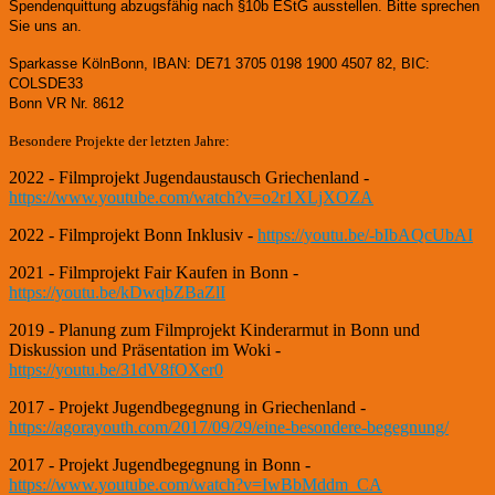
Spendenquittung abzugsfähig nach §10b EStG ausstellen. Bitte sprechen
Sie uns an.
Sparkasse KölnBonn, IBAN: DE71 3705 0198 1900 4507 82, BIC:
COLSDE33
Bonn VR Nr. 8612
Besondere Projekte der letzten Jahre:
2022 - Filmprojekt Jugendaustausch Griechenland -
https://www.youtube.com/watch?v=o2r1XLjXOZA
2022 - Filmprojekt Bonn Inklusiv -
https://youtu.be/-bIbAQcUbAI
2021 - Filmprojekt Fair Kaufen in Bonn -
https://youtu.be/kDwqbZBaZlI
2019 - Planung zum Filmprojekt Kinderarmut in Bonn und
Diskussion und Präsentation im Woki -
https://youtu.be/31dV8fOXer0
2017 - Projekt Jugendbegegnung in Griechenland -
https://agorayouth.com/2017/09/29/eine-besondere-begegnung/
2017 - Projekt Jugendbegegnung in Bonn -
https://www.youtube.com/watch?v=IwBbMddm_CA