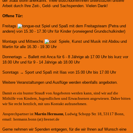
der Stadt Bonn anerkannt.
Viele BuschdorferInnen unterstützen unsere
Arbeit durch Ihre Zeit-, Geld- und Sachspenden. Vielen Dank!
Offene Tür:
Freitags
Spiel und Spaß mit dem Freitagsteam (Petra und
andere)
von 15.30 - 17.30 Uhr für Kinder (vorwiegend Grundschulkinder)
Montags und Mittwochs
Spiele, Kunst und Musik mit Abdou und
Martin für alle 16.30 - 19.30 Uhr
Donnertags → Ballett mit Anca für
6 - 8 Jährige ab 17.00 Uhr bis kurz vor
18.00 Uhr und für
9 - 14 Jährige ab 18.00 Uhr
Sonntags → Sport und Spaß mit Ilias von 15.00 Uhr bis 17.00 Uhr
Weitere Veranstaltungen und Ausflüge werden ebenfalls angeboten.
Damit es ein bunter Strauß von Angeboten werden kann, sind wir auf die
Mithilfe von Kindern, Jugendlichen und Erwachsenen angewiesen. Daher bitten
wir Sie recht herzlich, mit uns Kontakt aufzunehmen.
Ansprechpartner ist
Martin Hermann
, Ludwig Schopp Str. 18, 53117 Bonn,
email: hermann.bonn (at) freenet.de
Gerne nehmen wir Spenden entgegen, für die wir Ihnen auf Wunsch eine