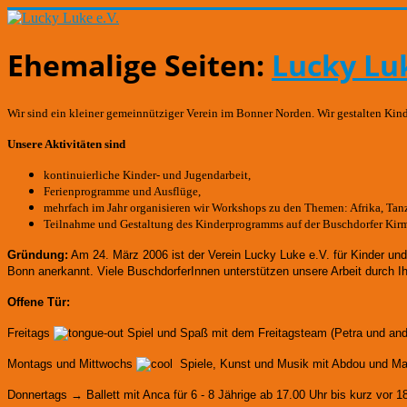
Ehemalige Seiten:
Lucky Luk
Wir sind ein kleiner gemeinnütziger Verein im Bonner Norden. Wir gestalten Kin
Unsere Aktivitäten sind
kontinuierliche Kinder- und Jugendarbeit,
Ferienprogramme und Ausflüge,
mehrfach im Jahr organisieren wir Workshops zu den Themen: Afrika, Tanze
Teilnahme und Gestaltung des Kinderprogramms auf der Buschdorfer Kir
Gründung:
Am 24. März 2006 ist der Verein Lucky Luke e.V. für Kinder un
Bonn anerkannt.
Viele BuschdorferInnen unterstützen unsere Arbeit durch I
Offene Tür:
Freitags
Spiel und Spaß mit dem Freitagsteam (Petra und an
Montags und Mittwochs
Spiele, Kunst und Musik mit Abdou und Mart
Donnertags → Ballett mit Anca für
6 - 8 Jährige ab 17.00 Uhr bis kurz vor 1