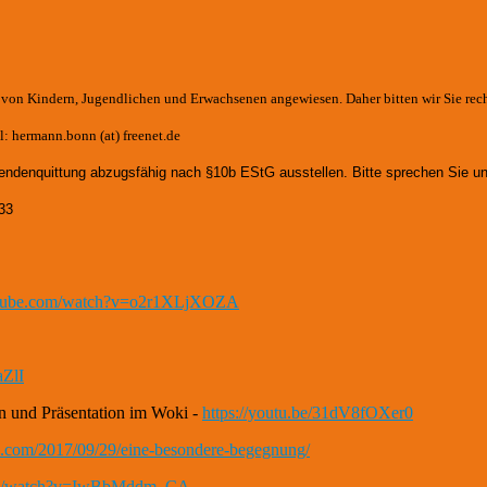
e von Kindern, Jugendlichen und Erwachsenen angewiesen. Daher bitten wir Sie rec
: hermann.bonn (at) freenet.de
endenquittung abzugsfähig nach §10b EStG ausstellen. Bitte sprechen Sie un
33
utube.com/watch?v=o2r1XLjXOZA
aZlI
n und Präsentation im Woki -
https://youtu.be/31dV8fOXer0
th.com/2017/09/29/eine-besondere-begegnung/
com/watch?v=IwBbMddm_CA