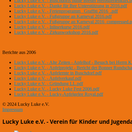
Lucky Luke e.V. - Buschdorfs bunte Bretter Herbstferienkurs.p
Lucky Luke e.V. - Danke für Ihre Unterstützung in 2016.pdf
Lucky Luke e.V. - Ferienprogramm _Graffiti 2016_.pdf
Lucky Luke e.V. - Fußgruppe an Karneval 2016.pdf
Lucky Luke e.V. - Fußgruppe an Karneval 2016_compressed.p
Lucky Luke e.V. - Inlinerkurse 2016.pdf
Lucky Luke e.V. - Zirkusworkshop 2016.pdf
Berichte aus 2006
Lucky Luke e.V. - Alte Zeiten - Apfelhof - Besuch bei Herrn K
Lucky Luke e.V. - Apfelprojekt - Bericht der Bonner Rundscha
Lucky Luke e.V. - Apfelernte in Buschdorf.pdf
Lucky Luke e.V. - Apfelverkauf.pdf
Lucky Luke e.V. - Gründung LL.pdf
Lucky Luke e.V. - Lucky Luke Fest 2006.pdf
Lucky Luke e.V. - Lucky-Apfelgelee Royal.pdf
© 2024 Lucky Luke e.V.
Impressum
Lucky Luke e.V. - Verein für Kinder und Jugend