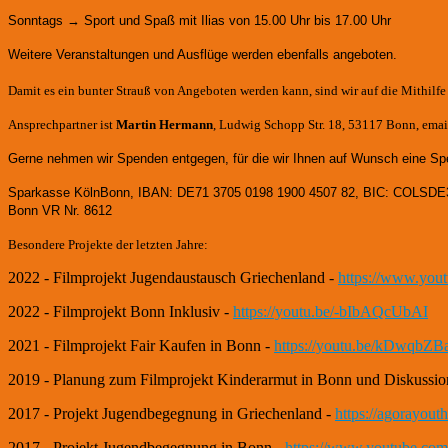
Sonntags → Sport und Spaß mit Ilias von 15.00 Uhr bis 17.00 Uhr
Weitere Veranstaltungen und Ausflüge werden ebenfalls angeboten.
Damit es ein bunter Strauß von Angeboten werden kann, sind wir auf die Mithilf
Ansprechpartner ist
Martin Hermann
, Ludwig Schopp Str. 18, 53117 Bonn, email
Gerne nehmen wir Spenden entgegen, für die wir Ihnen auf Wunsch eine Sp
Sparkasse KölnBonn, IBAN: DE71 3705 0198 1900 4507 82, BIC: COLSDE
Bonn VR Nr. 8612
Besondere Projekte der letzten Jahre:
2022 - Filmprojekt Jugendaustausch Griechenland -
https://www.yo
2022 - Filmprojekt Bonn Inklusiv -
https://youtu.be/-bIbAQcUbAI
2021 - Filmprojekt Fair Kaufen in Bonn -
https://youtu.be/kDwqbZB
2019 - Planung zum Filmprojekt Kinderarmut in Bonn und Diskussio
2017 - Projekt Jugendbegegnung in Griechenland -
https://agorayou
2017 - Projekt Jugendbegegnung in Bonn -
https://www.youtube.