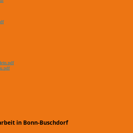
df
df
lein.pdf
u.pdf
arbeit in Bonn-Buschdorf