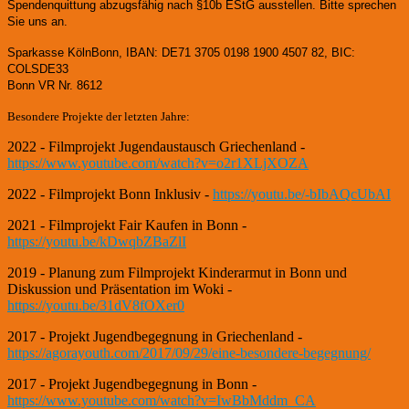
Spendenquittung abzugsfähig nach §10b EStG ausstellen. Bitte sprechen
Sie uns an.
Sparkasse KölnBonn, IBAN: DE71 3705 0198 1900 4507 82, BIC:
COLSDE33
Bonn VR Nr. 8612
Besondere Projekte der letzten Jahre:
2022 - Filmprojekt Jugendaustausch Griechenland -
https://www.youtube.com/watch?v=o2r1XLjXOZA
2022 - Filmprojekt Bonn Inklusiv -
https://youtu.be/-bIbAQcUbAI
2021 - Filmprojekt Fair Kaufen in Bonn -
https://youtu.be/kDwqbZBaZlI
2019 - Planung zum Filmprojekt Kinderarmut in Bonn und
Diskussion und Präsentation im Woki -
https://youtu.be/31dV8fOXer0
2017 - Projekt Jugendbegegnung in Griechenland -
https://agorayouth.com/2017/09/29/eine-besondere-begegnung/
2017 - Projekt Jugendbegegnung in Bonn -
https://www.youtube.com/watch?v=IwBbMddm_CA