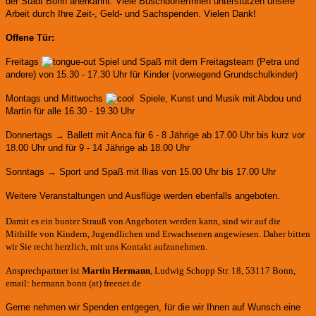
der Stadt Bonn anerkannt.
Viele BuschdorferInnen unterstützen unsere
Arbeit durch Ihre Zeit-, Geld- und Sachspenden. Vielen Dank!
Offene Tür:
Freitags
Spiel und Spaß mit dem Freitagsteam (Petra und
andere)
von 15.30 - 17.30 Uhr für Kinder (vorwiegend Grundschulkinder)
Montags und Mittwochs
Spiele, Kunst und Musik mit Abdou und
Martin für alle 16.30 - 19.30 Uhr
Donnertags → Ballett mit Anca für
6 - 8 Jährige ab 17.00 Uhr bis kurz vor
18.00 Uhr und für
9 - 14 Jährige ab 18.00 Uhr
Sonntags → Sport und Spaß mit Ilias von 15.00 Uhr bis 17.00 Uhr
Weitere Veranstaltungen und Ausflüge werden ebenfalls angeboten.
Damit es ein bunter Strauß von Angeboten werden kann, sind wir auf die
Mithilfe von Kindern, Jugendlichen und Erwachsenen angewiesen. Daher bitten
wir Sie recht herzlich, mit uns Kontakt aufzunehmen.
Ansprechpartner ist
Martin Hermann
, Ludwig Schopp Str. 18, 53117 Bonn,
email: hermann.bonn (at) freenet.de
Gerne nehmen wir Spenden entgegen, für die wir Ihnen auf Wunsch eine