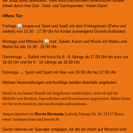
der Stadt Bonn anerkannt.
Viele BuschdorferInnen unterstützen unsere
Arbeit durch Ihre Zeit-, Geld- und Sachspenden. Vielen Dank!
Offene Tür:
Freitags
Spiel und Spaß mit dem Freitagsteam (Petra und
andere)
von 15.30 - 17.30 Uhr für Kinder (vorwiegend Grundschulkinder)
Montags und Mittwochs
Spiele, Kunst und Musik mit Abdou und
Martin für alle 16.30 - 19.30 Uhr
Donnertags → Ballett mit Anca für
6 - 8 Jährige ab 17.00 Uhr bis kurz vor
18.00 Uhr und für
9 - 14 Jährige ab 18.00 Uhr
Sonntags → Sport und Spaß mit Ilias von 15.00 Uhr bis 17.00 Uhr
Weitere Veranstaltungen und Ausflüge werden ebenfalls angeboten.
Damit es ein bunter Strauß von Angeboten werden kann, sind wir auf die
Mithilfe von Kindern, Jugendlichen und Erwachsenen angewiesen. Daher bitten
wir Sie recht herzlich, mit uns Kontakt aufzunehmen.
Ansprechpartner ist
Martin Hermann
, Ludwig Schopp Str. 18, 53117 Bonn,
email: hermann.bonn (at) freenet.de
Gerne nehmen wir Spenden entgegen, für die wir Ihnen auf Wunsch eine