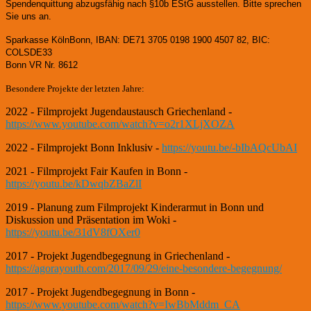
Spendenquittung abzugsfähig nach §10b EStG ausstellen. Bitte sprechen
Sie uns an.
Sparkasse KölnBonn, IBAN: DE71 3705 0198 1900 4507 82, BIC:
COLSDE33
Bonn VR Nr. 8612
Besondere Projekte der letzten Jahre:
2022 - Filmprojekt Jugendaustausch Griechenland -
https://www.youtube.com/watch?v=o2r1XLjXOZA
2022 - Filmprojekt Bonn Inklusiv -
https://youtu.be/-bIbAQcUbAI
2021 - Filmprojekt Fair Kaufen in Bonn -
https://youtu.be/kDwqbZBaZlI
2019 - Planung zum Filmprojekt Kinderarmut in Bonn und
Diskussion und Präsentation im Woki -
https://youtu.be/31dV8fOXer0
2017 - Projekt Jugendbegegnung in Griechenland -
https://agorayouth.com/2017/09/29/eine-besondere-begegnung/
2017 - Projekt Jugendbegegnung in Bonn -
https://www.youtube.com/watch?v=IwBbMddm_CA