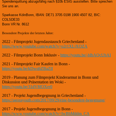
Spendenquittung abzugsfähig nach §10b EStG ausstellen. Bitte sprechen
Sie uns an.
Sparkasse KölnBonn, IBAN: DE71 3705 0198 1900 4507 82, BIC:
COLSDE33
Bonn VR Nr. 8612
Besondere Projekte der letzten Jahre:
2022 - Filmprojekt Jugendaustausch Griechenland -
https://www.youtube.com/watch?v=o2r1XLjXOZA
2022 - Filmprojekt Bonn Inklusiv -
https://youtu.be/-bIbAQcUbAI
2021 - Filmprojekt Fair Kaufen in Bonn -
https://youtu.be/kDwqbZBaZlI
2019 - Planung zum Filmprojekt Kinderarmut in Bonn und
Diskussion und Präsentation im Woki -
https://youtu.be/31dV8fOXer0
2017 - Projekt Jugendbegegnung in Griechenland -
https://agorayouth.com/2017/09/29/eine-besondere-begegnung/
2017 - Projekt Jugendbegegnung in Bonn -
https://www.youtube.com/watch?v=IwBbMddm_CA