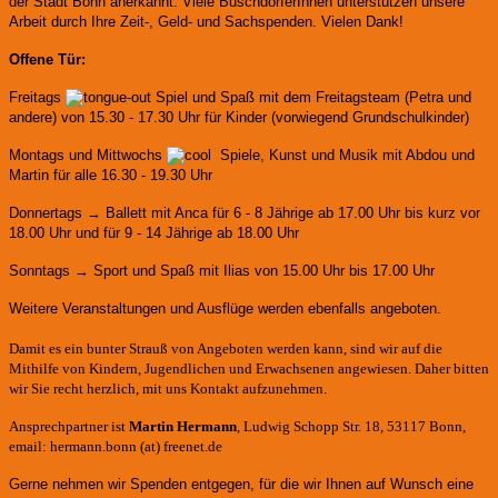
der Stadt Bonn anerkannt.
Viele BuschdorferInnen unterstützen unsere
Arbeit durch Ihre Zeit-, Geld- und Sachspenden. Vielen Dank!
Offene Tür:
Freitags
Spiel und Spaß mit dem Freitagsteam (Petra und
andere)
von 15.30 - 17.30 Uhr für Kinder (vorwiegend Grundschulkinder)
Montags und Mittwochs
Spiele, Kunst und Musik mit Abdou und
Martin für alle 16.30 - 19.30 Uhr
Donnertags → Ballett mit Anca für
6 - 8 Jährige ab 17.00 Uhr bis kurz vor
18.00 Uhr und für
9 - 14 Jährige ab 18.00 Uhr
Sonntags → Sport und Spaß mit Ilias von 15.00 Uhr bis 17.00 Uhr
Weitere Veranstaltungen und Ausflüge werden ebenfalls angeboten.
Damit es ein bunter Strauß von Angeboten werden kann, sind wir auf die
Mithilfe von Kindern, Jugendlichen und Erwachsenen angewiesen. Daher bitten
wir Sie recht herzlich, mit uns Kontakt aufzunehmen.
Ansprechpartner ist
Martin Hermann
, Ludwig Schopp Str. 18, 53117 Bonn,
email: hermann.bonn (at) freenet.de
Gerne nehmen wir Spenden entgegen, für die wir Ihnen auf Wunsch eine